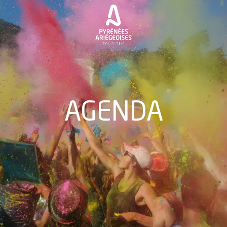
Aller
au
contenu
principal
AGENDA