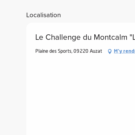
Localisation
Le Challenge du Montcalm "L
vités
Plaine des Sports, 09220 Auzat
M'y rend
r
es
in -
re
nnée
ue
tes
 -
e
ue