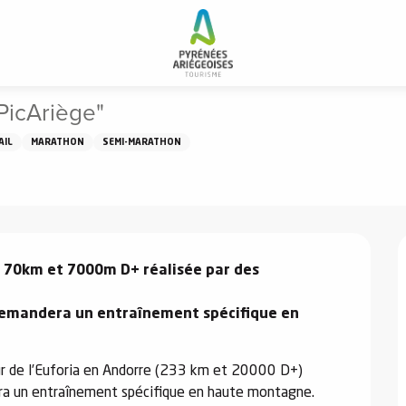
nge du Montcalm "La PicAriège"
PicAriège"
AIL
MARATHON
SEMI-MARATHON
 70km et 7000m D+ réalisée par des 
 demandera un entraînement spécifique en 
eur de l’Euforia en Andorre (233 km et 20000 D+) 
ra un entraînement spécifique en haute montagne. 