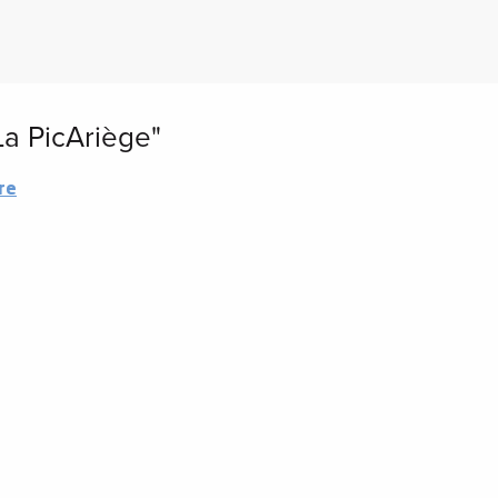
a PicAriège"
re