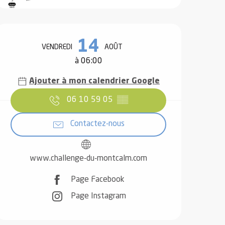
Ouverture et coordonnées
14
VENDREDI
AOÛT
à 06:00
Ajouter à mon calendrier Google
06 10 59 05
▒▒
Contactez-nous
www.challenge-du-montcalm.com
Page Facebook
Page Instagram