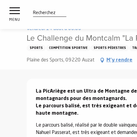
es
Aller
Accueil
À voir, à faire
Sortir
Agenda
Le Challe
ux
au
contenu
tions
Recherche
MENU
principal
Vendredi 14 août à 06:00
Le Challenge du Montcalm "La 
n
ements
SPORTS
COMPÉTITION SPORTIVE
SPORTS PÉDESTRES
TR
irs
Plaine des Sports, 09220 Auzat
M'y rendre
Description
La PicAriège est un Ultra de Montagne de
montagnards pour des montagnards.

Le parcours balisé, est très exigeant et
haute montagne.
Le parcours balisé, réalisé par le double vainqu
Nahuel Passerat, est très exigeant et demande