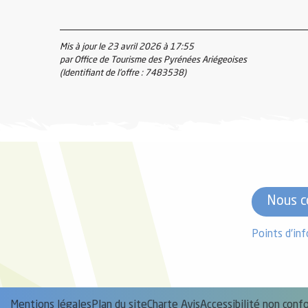
Mis à jour le 23 avril 2026 à 17:55
el
par Office de Tourisme des Pyrénées Ariégeoises
orts
(Identifiant de l'offre :
7483538
)
es
ns
Nous c
Points d'in
Mentions légales
Plan du site
Charte Avis
Accessibilité non con