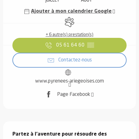
JUILLET
AOÛT
Ajouter à mon calendrier Google
Animaux acceptés
+ 6 autre(s) prestation(s)
05 61 64 60
▒▒
Contactez-nous
www.pyrenees-ariegeoises.com
Page Facebook
Description
Partez à l'aventure pour résoudre des 