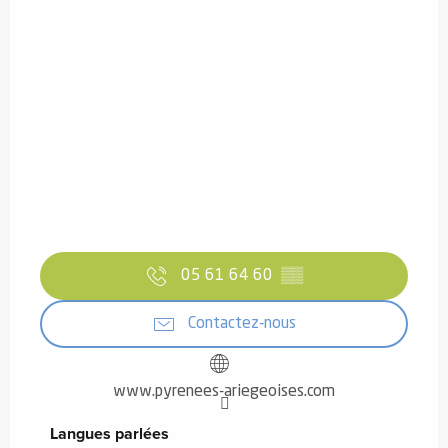
05 61 64 60
▒▒
Contactez-nous
www.pyrenees-ariegeoises.com
Langues parlées
Langues parlées