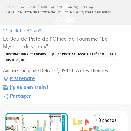
Aller
Accueil
À voir, à faire
Sortir
Agenda
au
Le Jeu de Piste de l'Office de Tourisme "Le Mystère des eaux"
contenu
principal
11 juillet > 31 août
Le Jeu de Piste de l'Office de Tourisme "Le
Mystère des eaux"
DISTRACTIONS ET LOISIRS
JEU DE PISTE / CHASSE AU TRÉSOR
EAU
HISTORIQUE
Avenue Théophile Delcassé, 09110 Ax-les-Thermes
M'y rendre
J'y vais en train !
Partager
+3 photos