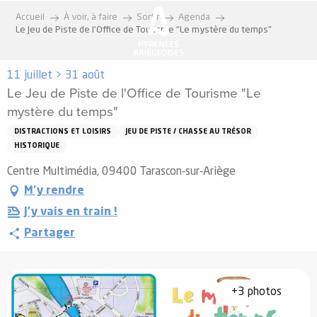
Aller
Accueil
À voir, à faire
Sortir
Agenda
au
Le Jeu de Piste de l'Office de Tourisme "Le mystère du temps"
contenu
principal
11 juillet > 31 août
Le Jeu de Piste de l'Office de Tourisme "Le
mystère du temps"
DISTRACTIONS ET LOISIRS
JEU DE PISTE / CHASSE AU TRÉSOR
HISTORIQUE
Centre Multimédia, 09400 Tarascon-sur-Ariège
M'y rendre
J'y vais en train !
Partager
+3 photos