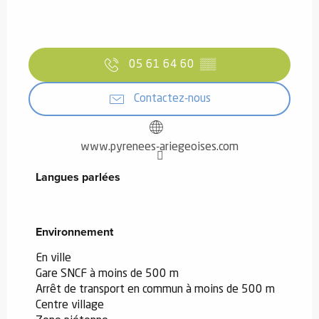
05 61 64 60
▒▒
Contactez-nous
www.pyrenees-ariegeoises.com
Langues parlées
Langues parlées
Environnement
Environnement
En ville
Gare SNCF à moins de 500 m
Arrêt de transport en commun à moins de 500 m
Centre village