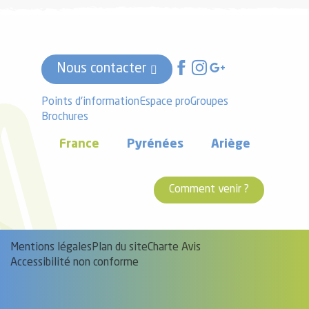
Nous contacter
Points d'information
Espace pro
Groupes
Brochures
France
Pyrénées
Ariège
Comment venir ?
Mentions légales
Plan du site
Charte Avis
Accessibilité non conforme