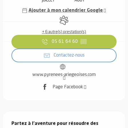
JUILLET
AOÛT
Ajouter à mon calendrier Google
Animaux acceptés
+ 6 autre(s) prestation(s)
05 61 64 60
▒▒
Contactez-nous
www.pyrenees-ariegeoises.com
Page Facebook
Description
Partez à l'aventure pour résoudre des 