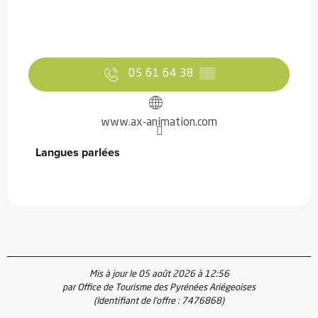
05 61 64 38
▒▒
www.ax-animation.com
Langues parlées
Langues parlées
Mis à jour le 05 août 2026 à 12:56
par Office de Tourisme des Pyrénées Ariégeoises
(Identifiant de l'offre :
7476868
)