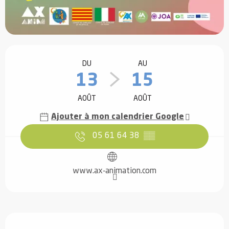
Ouverture et coordonnées
DU
AU
13
15
AOÛT
AOÛT
Ajouter à mon calendrier Google
05 61 64 38
▒▒
www.ax-animation.com
Description