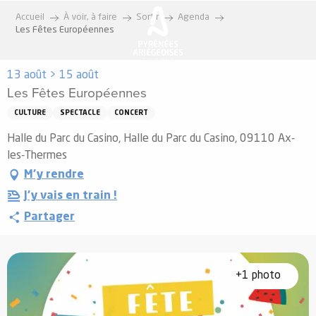
Aller
Accueil
À voir, à faire
Sortir
Agenda
au
Les Fêtes Européennes
contenu
principal
13 août > 15 août
Les Fêtes Européennes
CULTURE
SPECTACLE
CONCERT
Halle du Parc du Casino, Halle du Parc du Casino, 09110 Ax-
les-Thermes
M'y rendre
J'y vais en train !
Partager
+1 photo