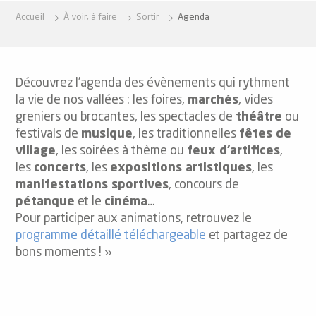
Accueil
À voir, à faire
Sortir
Agenda
Découvrez l’agenda des évènements qui rythment
la vie de nos vallées : les foires,
marchés
, vides
greniers ou brocantes, les spectacles de
théâtre
ou
festivals de
musique
, les traditionnelles
fêtes de
village
, les soirées à thème ou
feux d’artifices
,
les
concerts
, les
expositions artistiques
, les
manifestations sportives
, concours de
pétanque
et le
cinéma
…
Pour participer aux animations, retrouvez le
programme détaillé téléchargeable
et partagez de
bons moments ! »
Canyoning à l'Artigue avec Le Bureau des Guides