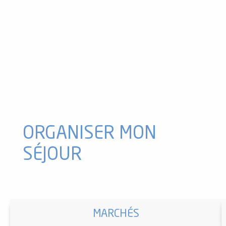
Fête de village
Voltigeuses de la nuit
Concert déjanté
Fête de Village J 3 - Loto
Exposition : Le Sabotier du Mas
Exposition "Souviens-toi d'Izourt"
Tournoi de Tennis "Les Terres Axéennes"
Les matins découvertes - Les portes de Lordat + Fauconnerie
Spectacles de fauconnerie
VTT descente performance avec Pyrénées Excursions
Balade avec un âne au col du Chioula
ORGANISER MON
SÉJOUR
MARCHÉS