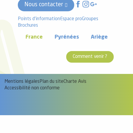
Nous contacter
Points d'information
Espace pro
Groupes
Brochures
France
Pyrénées
Ariège
Comment venir ?
Mentions légales
Plan du site
Charte Avis
Accessibilité non conforme