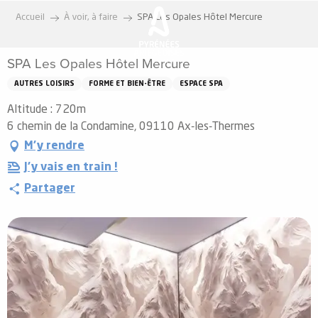
Aller
Accueil
À voir, à faire
SPA Les Opales Hôtel Mercure
au
contenu
SPA Les Opales Hôtel Mercure
principal
AUTRES LOISIRS
FORME ET BIEN-ÊTRE
ESPACE SPA
Altitude : 720m
6 chemin de la Condamine, 09110 Ax-les-Thermes
M'y rendre
J'y vais en train !
Partager