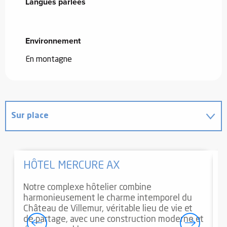
Langues parlées
Langues parlées
Environnement
Environnement
En montagne
Sur place
En lien avec
HÔTEL MERCURE AX
Notre complexe hôtelier combine
P
harmonieusement le charme intemporel du
r
Château de Villemur, véritable lieu de vie et
d
de partage, avec une construction moderne et