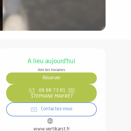
Ouverture et coordonnées
A lieu aujourd'hui
Voir les horaires
Réserver
06 88 73 81
▒▒
STEPHANE MAIFRET
Contactez-nous
www.vertikarst.fr