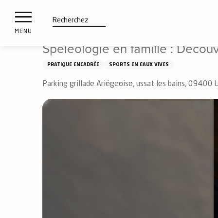
es
Aller
Accueil
À voir, à faire
Spéléologie en famille : Découvr
ux
au
contenu
tions
Recherche
MENU
principal
Spéléologie en famille : Décou
n
PRATIQUE ENCADRÉE
SPORTS EN EAUX VIVES
ements
irs
Parking grillade Ariégeoise, ussat les bains, 09400 