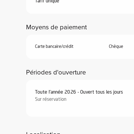
Tarifs 2026
Tarif unique
Moyens de paiement
 de
Carte bancaire/crédit
Chèque
au et
gnie
e et
Périodes d'ouverture
ions
 de
Toute l'année 2026 - Ouvert tous les jours
Sur réservation
ub-
Snow
ies