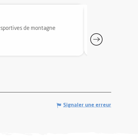
CANYON DE M
s sportives de montagne
Demi-journée Découve
rappel vous attenden
Auzat
Signaler une erreur