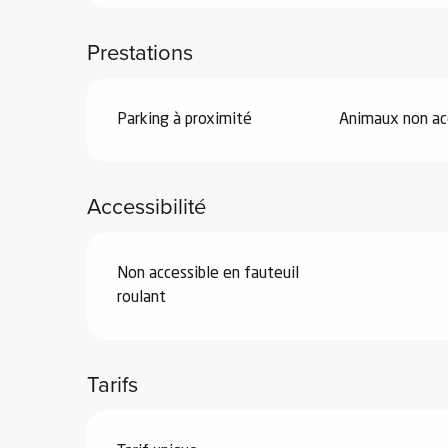
Prestations
Parking à proximité
Animaux non ac
vités
r
Accessibilité
es
in -
re
Non accessible en fauteuil
nnée
roulant
ue
tes
Tarifs
 -
e
ue