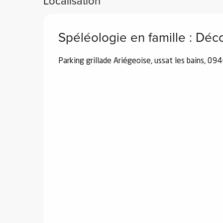
Localisation
Spéléologie en famille : Déc
el
orts
Parking grillade Ariégeoise, ussat les bains, 09
es
ns