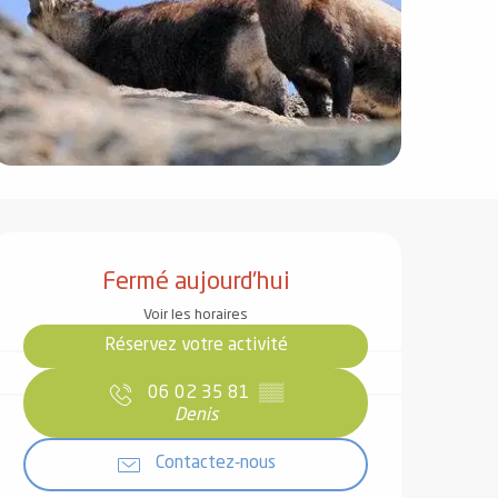
Ouverture et coordonnées
Fermé aujourd'hui
Voir les horaires
Réservez votre activité
06 02 35 81
▒▒
Denis
Contactez-nous