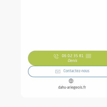
06 02 35 81
▒▒
Denis
Contactez-nous
dahu-ariegeois.fr