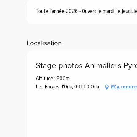
Toute l'année 2026 - Ouvert le mardi, le jeudi, 
el
orts
es
Localisation
ns
Stage photos Animaliers Pyr
Altitude : 800m
Les Forges d'Orlu, 09110 Orlu
M'y rendre