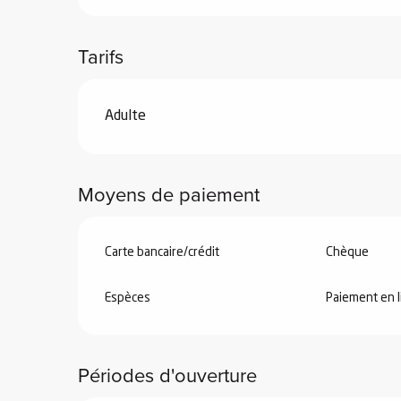
Tarifs
Tarifs 2026
Adulte
 de
au et
gnie
Moyens de paiement
e et
ions
Carte bancaire/crédit
Chèque
 de
Espèces
Paiement en l
ub-
Snow
Périodes d'ouverture
ies