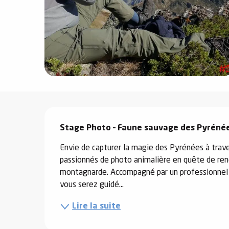
e
s
e
Description
Stage Photo – Faune sauvage des Pyréné
Envie de capturer la magie des Pyrénées à traver
passionnés de photo animalière en quête de renc
montagnarde. Accompagné par un professionnel d
vous serez guidé...
Lire la suite