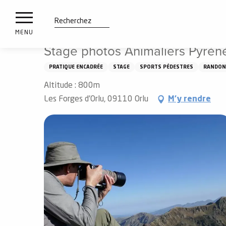
es
Aller
Accueil
À voir, à faire
Stage photos Animaliers Pyréné
ux
au
contenu
tions
Recherche
MENU
principal
Stage photos Animaliers Pyrén
n
PRATIQUE ENCADRÉE
STAGE
SPORTS PÉDESTRES
RANDONN
ements
irs
Altitude : 800m
Les Forges d'Orlu, 09110 Orlu
M'y rendre