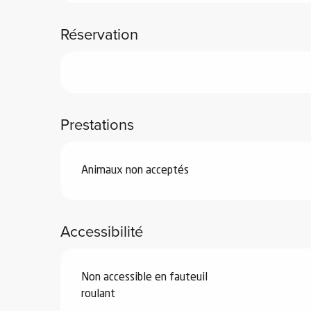
Réservation
vités
Prestations
r
es
in -
re
Animaux non acceptés
nnée
Accessibilité
ue
tes
 -
Non accessible en fauteuil
e
roulant
ue