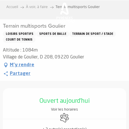
Aller
Accueil
À voir, à faire
Terrain multisports Goulier
au
contenu
Terrain multisports Goulier
principal
LOISIRS SPORTIFS
SPORTS DE BALLE
TERRAIN DE SPORT / STADE
COURT DE TENNIS
Altitude : 1084m
Village de Goulier, D 208, 09220 Goulier
M'y rendre
Partager
Ouverture et coordonnées
Ouvert aujourd'hui
Voir les horaires
Animaux acceptés