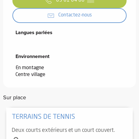
05 61 64 88
▒▒
Contactez-nous
Langues parlées
Langues parlées
Environnement
Environnement
En montagne
Centre village
Sur place
TERRAINS DE TENNIS
Deux courts extérieurs et un court couvert.