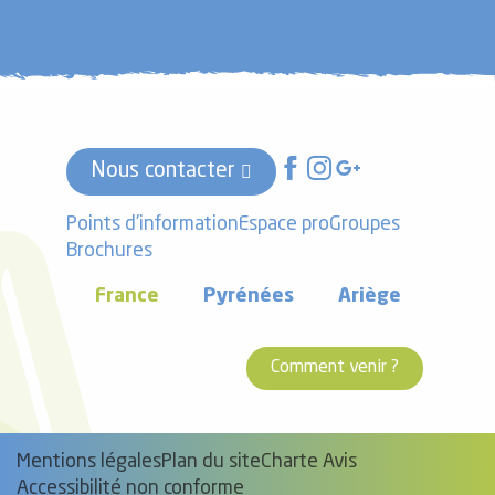
Nous contacter
Points d'information
Espace pro
Groupes
Brochures
France
Pyrénées
Ariège
Comment venir ?
Mentions légales
Plan du site
Charte Avis
Accessibilité non conforme