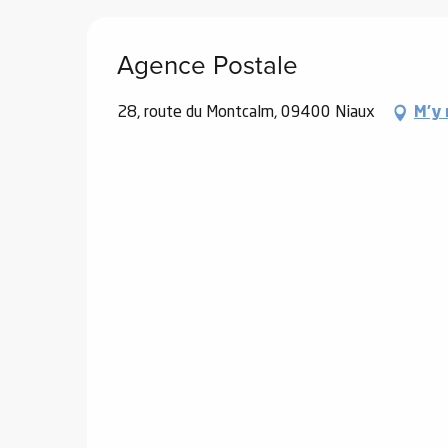
e
Agence Postale
s
28, route du Montcalm, 09400 Niaux
M'y 
e