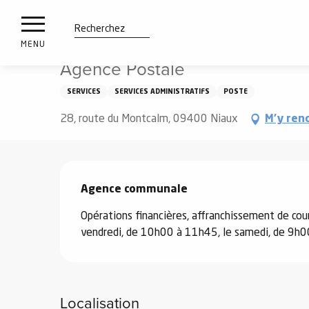
es
Aller
Accueil
Agence Postale
ux
au
contenu
tions
Recherche
MENU
principal
Agence Postale
n
SERVICES
SERVICES ADMINISTRATIFS
POSTE
ements
irs
28, route du Montcalm, 09400 Niaux
M'y ren
Description
Agence communale
Opérations financières, affranchissement de courr
vendredi, de 10h00 à 11h45, le samedi, de 9h00
Localisation