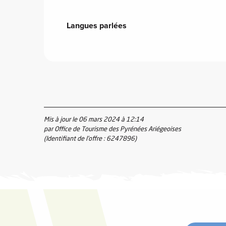
Langues parlées
Langues parlées
vités
r
es
in -
Mis à jour le 06 mars 2024 à 12:14
re
par Office de Tourisme des Pyrénées Ariégeoises
(Identifiant de l'offre :
6247896
)
nnée
ue
tes
 -
e
ue