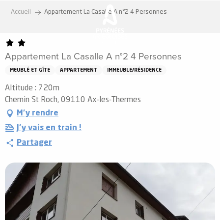
Aller
Accueil
Appartement La Casalle A n°2 4 Personnes
au
contenu
principal
Appartement La Casalle A n°2 4 Personnes
MEUBLÉ ET GÎTE
APPARTEMENT
IMMEUBLE/RÉSIDENCE
Altitude : 720m
Chemin St Roch, 09110 Ax-les-Thermes
M'y rendre
J'y vais en train !
Partager