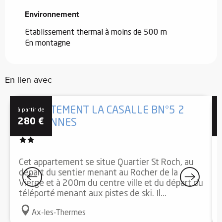
Environnement
Environnement
Etablissement thermal à moins de 500 m
En montagne
En lien avec
APPARTEMENT LA CASALLE BN°5 2
à partir de
à
280
€
PERSONNES
Cet appartement se situe Quartier St Roch, au
départ du sentier menant au Rocher de la
Vierge et à 200m du centre ville et du départ du
téléporté menant aux pistes de ski. Il...
Ax-les-Thermes