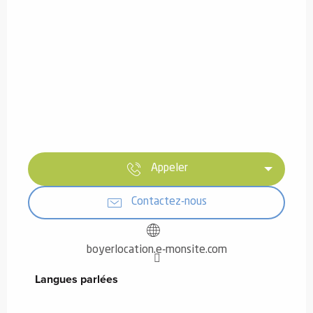
Appeler
Contactez-nous
boyerlocation.e-monsite.com
Langues parlées
Langues parlées