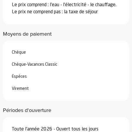
Du
29 août 2026
au
25 septembre
Le prix comprend : l'eau - l'électricité - le chauffage.
2026
Le prix ne comprend pas : la taxe de séjour
Du
26 septembre 2026
au
18
décembre 2026
Moyens de paiement
Du
19 décembre 2026
au
1 janvier
2027
Chèque
Chèque-Vacances Classic
Espèces
Virement
Périodes d'ouverture
Toute l'année 2026 - Ouvert tous les jours