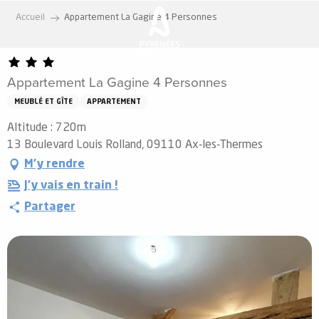
Aller
Accueil
Appartement La Gagine 4 Personnes
au
contenu
principal
Appartement La Gagine 4 Personnes
MEUBLÉ ET GÎTE
APPARTEMENT
Altitude : 720m
13 Boulevard Louis Rolland, 09110 Ax-les-Thermes
M'y rendre
J'y vais en train !
Partager