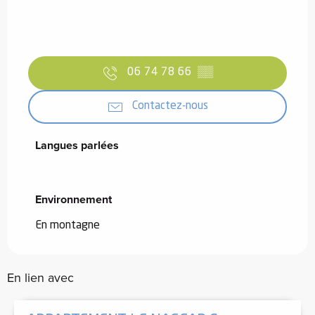
06 74 78 66
▒▒
Contactez-nous
Langues parlées
Langues parlées
Environnement
Environnement
En montagne
En lien avec