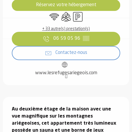
Réservez votre hébergement
WiFi
Air conditionné
Parking
+ 33 autre(s) prestation(s)
06 59 05 96
▒▒
Contactez-nous
www.lesrefugesariegeois.com
Description
Au deuxième étage de la maison avec une 
vue magnifique sur les montagnes 
ariégeoises, cet appartement très lumineux 
possède un sauna et une borne de jeux 