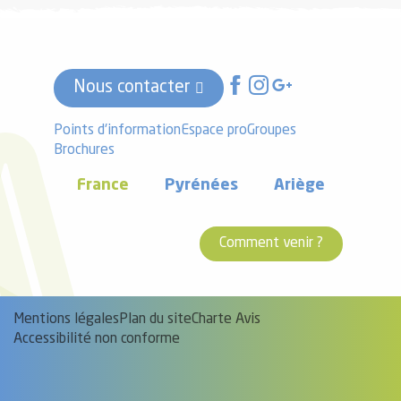
Nous contacter
Points d'information
Espace pro
Groupes
Brochures
France
Pyrénées
Ariège
Comment venir ?
Mentions légales
Plan du site
Charte Avis
Accessibilité non conforme