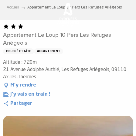
Aller
Accueil
Appartement Le Loup 10 Pers Les Refuges Ariégeois
au
contenu
principal
Appartement Le Loup 10 Pers Les Refuges
Ariégeois
MEUBLÉ ET GÎTE
APPARTEMENT
Altitude : 720m
21 Avenue Adolphe Authié, Les Refuges Ariégeois, 09110
Ax-les-Thermes
M'y rendre
J'y vais en train !
Partager