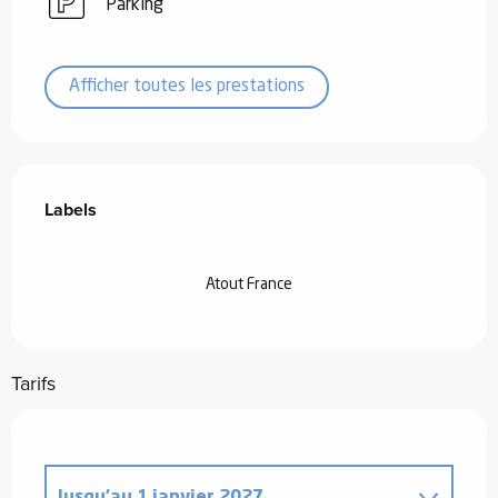
Parking
Afficher toutes les prestations
Offres de prestations
Labels
Labels
Atout France
Tarifs
Jusqu'au
1 janvier 2027