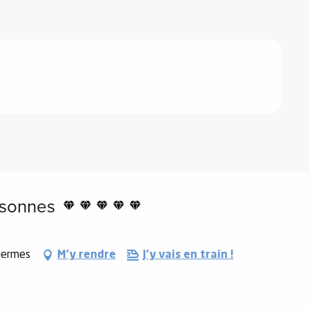
 2026
rsonnes
hermes
M'y rendre
J'y vais en train !