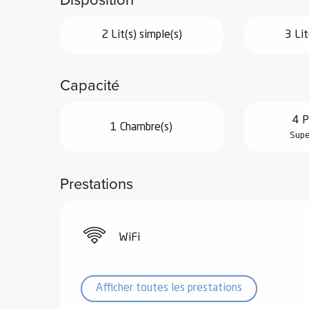
2 Lit(s) simple(s)
3 Lit
Capacité
vités
4 P
r
1 Chambre(s)
Supe
es
in -
re
Prestations
nnée
ue
WiFi
tes
 -
e
Afficher toutes les prestations
ue