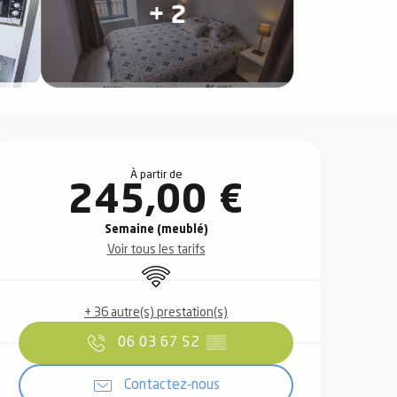
+ 2
Ouverture et coordonnées
À partir de
245,00 €
Semaine (meublé)
Voir tous les tarifs
WiFi
+ 36 autre(s) prestation(s)
06 03 67 52
▒▒
Contactez-nous