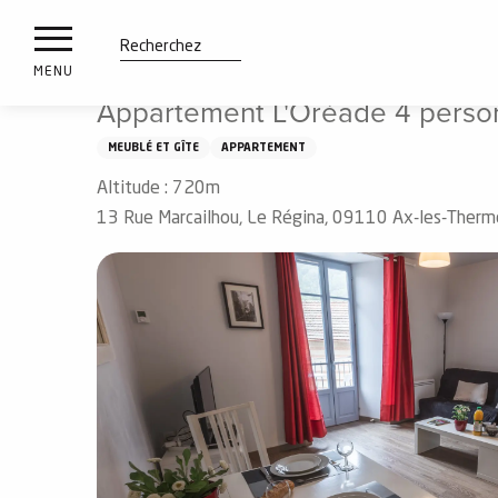
es
Aller
Accueil
Appartement L'Oréade 4 personnes
ux
au
contenu
tions
Recherche
MENU
principal
Appartement L'Oréade 4 perso
n
MEUBLÉ ET GÎTE
APPARTEMENT
ements
irs
Altitude : 720m
13 Rue Marcailhou, Le Régina, 09110 Ax-les-Therm