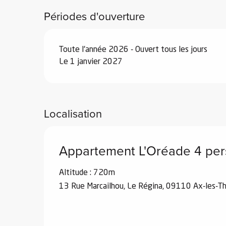
Du
29 août 2026
au
25 septembre 2026
Périodes d'ouverture
Du
26 septembre 2026
au
18 décembre
Toute l'année 2026 - Ouvert tous les jours
Le 1 janvier 2027
Du
19 décembre 2026
au
1 janvier 2027
Localisation
Appartement L'Oréade 4 pe
Altitude : 720m
13 Rue Marcailhou, Le Régina, 09110 Ax-les-T