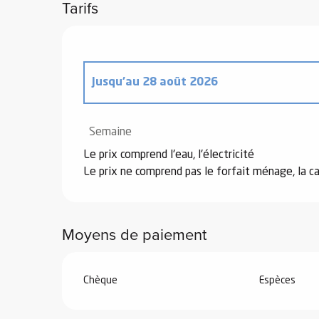
Tarifs
el
orts
Jusqu'au
28 août 2026
es
ns
Du
20 décembre 2025
au
2 janvier 2026
Semaine
Le prix comprend l'eau, l'électricité
Du
3 janvier 2026
au
6 février 2026
Le prix ne comprend pas le forfait ménage, la c
Du
7 février 2026
au
7 mars 2026
Moyens de paiement
Du
8 mars 2026
au
3 avril 2026
Chèque
Espèces
Du
4 avril 2026
au
3 juillet 2026