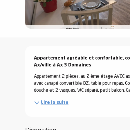
e
s
Description
e
Appartement agréable et confortable, coeu
Ax/ville à Ax 3 Domaines
Appartement 2 pièces, au 2 ème étage AVEC asc
avec canapé convertible BZ, table pour repas. Coi
douche et 2 vasques. WC séparé. petit balcon. Ca
Lire la suite
Disposition