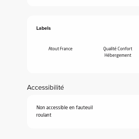
Offres de prestations
Labels
Labels
 de
Atout France
Qualité Confort
au et
Hébergement
gnie
e et
ions
Accessibilité
 de
ub-
Non accessible en fauteuil
roulant
Snow
ies