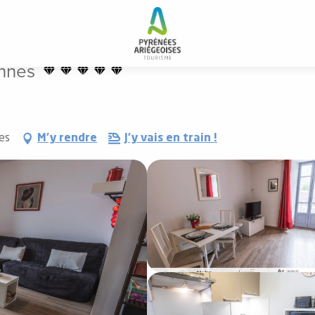
nnes
es
M'y rendre
J'y vais en train !