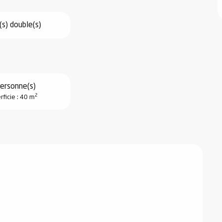
(s) double(s)
ersonne(s)
2
rficie : 40 m