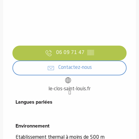
06 09 71 47
▒▒
Contactez-nous
le-clos-saint-louis.fr
Langues parlées
Langues parlées
Environnement
Environnement
Etablissement thermal à moins de 500 m