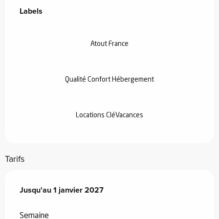
Labels
Labels
Atout France
Qualité Confort Hébergement
Locations CléVacances
Tarifs
Du
Jusqu'au
3 janvier 2026
1 janvier 2027
au
1 janvier 2027
Semaine