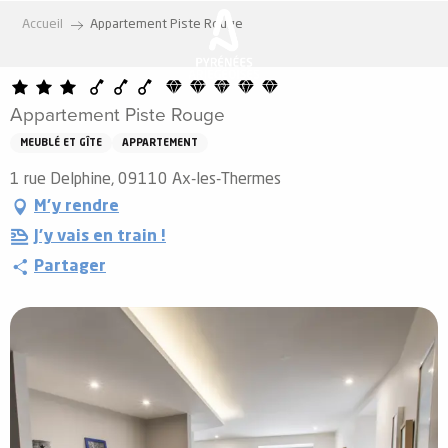
Aller
Accueil
Appartement Piste Rouge
au
contenu
principal
Appartement Piste Rouge
MEUBLÉ ET GÎTE
APPARTEMENT
1 rue Delphine, 09110 Ax-les-Thermes
M'y rendre
J'y vais en train !
Partager