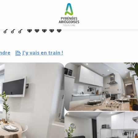
ndre
J'y vais en train !