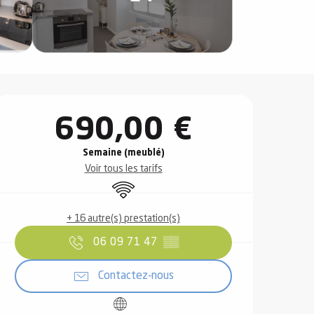
Ouverture et coordonnées
690,00 €
Semaine (meublé)
Voir tous les tarifs
WiFi
+ 16 autre(s) prestation(s)
06 09 71 47
▒▒
Contactez-nous