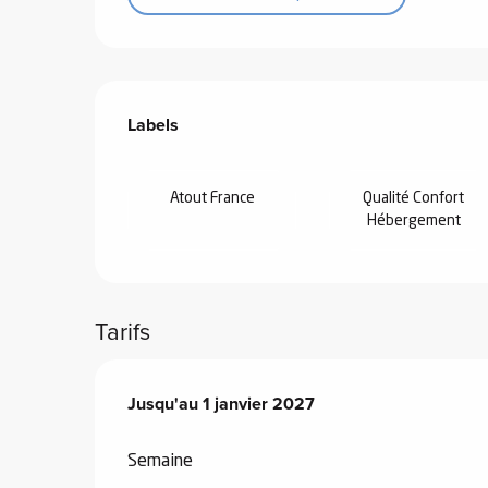
Offres de prestations
Labels
Labels
 de
au et
gnie
Atout France
Qualité Confort
Hébergement
e et
ions
 de
Tarifs
ub-
Du
Jusqu'au
3 janvier 2026
1 janvier 2027
au
1 janvier 2027
Snow
Semaine
ies