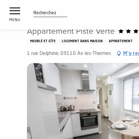
es
Aller
Accueil
Appartement Piste Verte
ux
au
contenu
tions
Recherche
MENU
principal
Appartement Piste Verte
n
MEUBLÉ ET GÎTE
LOGEMENT DANS MAISON
APPARTEMENT
ements
irs
1 rue Delphine, 09110 Ax-les-Thermes
M'y re