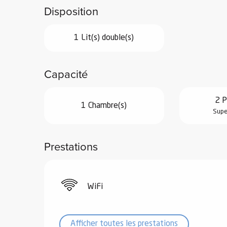
Disposition
1 Lit(s) double(s)
vités
Capacité
r
2 P
1 Chambre(s)
es
Supe
in -
re
nnée
Prestations
ue
tes
WiFi
 -
e
ue
Afficher toutes les prestations