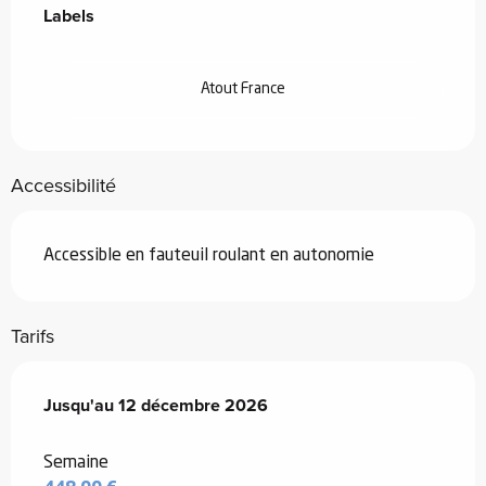
Labels
Labels
Atout France
Accessibilité
Accessible en fauteuil roulant en autonomie
Tarifs
Du
Jusqu'au
28 juin 2026
12 décembre 2026
au
12 décembre 2026
Semaine