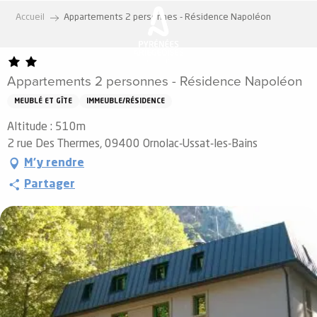
Aller
Accueil
Appartements 2 personnes - Résidence Napoléon
au
contenu
principal
Appartements 2 personnes - Résidence Napoléon
MEUBLÉ ET GÎTE
IMMEUBLE/RÉSIDENCE
Altitude : 510m
2 rue Des Thermes, 09400 Ornolac-Ussat-les-Bains
M'y rendre
Partager