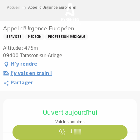
Aller
Accueil
Appel d'Urgence Européen
au
contenu
Appel d'Urgence Européen
principal
SERVICES
MÉDECIN
PROFESSION MÉDICALE
Altitude : 475m
09400 Tarascon-sur-Ariège
M'y rendre
J'y vais en train !
Partager
Ouverture et coordonnées
Ouvert aujourd'hui
Voir les horaires
1
▒▒