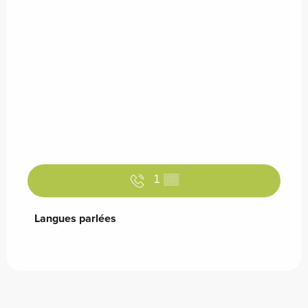
1
▒▒
Langues parlées
Langues parlées