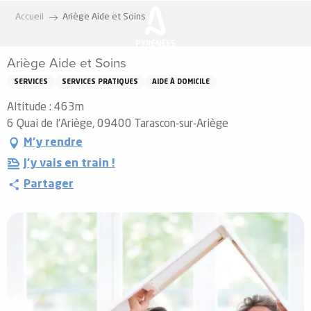
Aller
Accueil
Ariège Aide et Soins
au
contenu
Ariège Aide et Soins
principal
SERVICES
SERVICES PRATIQUES
AIDE À DOMICILE
Altitude : 463m
6 Quai de l'Ariège, 09400 Tarascon-sur-Ariège
M'y rendre
J'y vais en train !
Partager