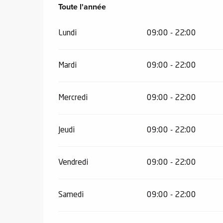
Toute l'année
Toute l'année
Lundi
09:00 - 22:00
Mardi
09:00 - 22:00
 de
au et
gnie
Mercredi
09:00 - 22:00
e et
ions
Jeudi
09:00 - 22:00
 de
Vendredi
09:00 - 22:00
ub-
Snow
Samedi
09:00 - 22:00
ies