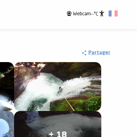
Webcam
--°C
Accessibili
Partager
+ 18