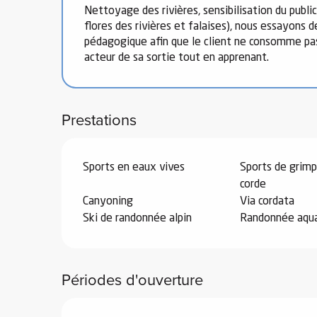
Nettoyage des rivières, sensibilisation du publ
flores des rivières et falaises), nous essayons 
pédagogique afin que le client ne consomme pas 
acteur de sa sortie tout en apprenant.
vités
Prestations
r
es
in -
Sports en eaux vives
Sports de grimp
re
corde
nnée
Canyoning
Via cordata
Ski de randonnée alpin
Randonnée aqu
ue
tes
 -
Périodes d'ouverture
e
ue