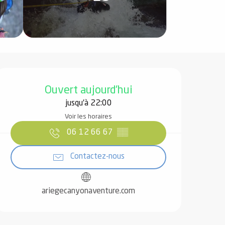
Ouverture et coordonnées
Ouvert aujourd'hui
jusqu'à 22:00
Voir les horaires
06 12 66 67
▒▒
Contactez-nous
ariegecanyonaventure.com