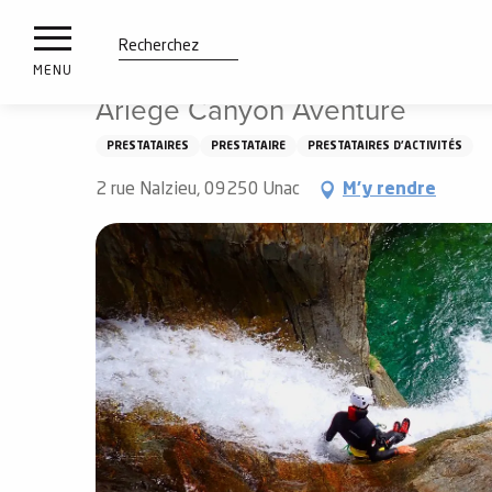
es
Aller
Accueil
Ariege Canyon Aventure
ux
au
contenu
tions
Recherche
MENU
principal
Ariege Canyon Aventure
n
PRESTATAIRES
PRESTATAIRE
PRESTATAIRES D'ACTIVITÉS
ements
irs
2 rue Nalzieu, 09250 Unac
M'y rendre