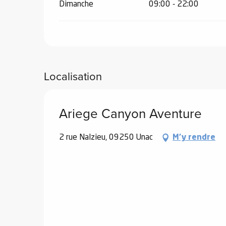
Dimanche
09:00 - 22:00
el
orts
es
Localisation
ns
Ariege Canyon Aventure
2 rue Nalzieu, 09250 Unac
M'y rendre