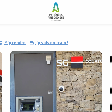
M'y rendre
J'y vais en train !