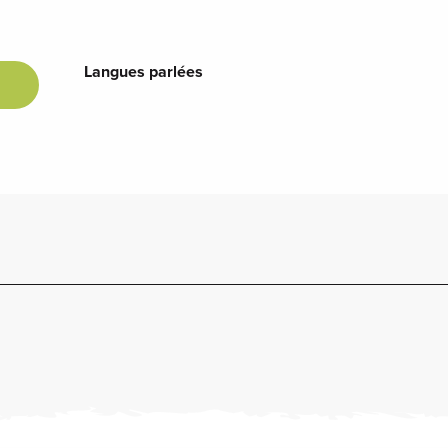
Langues parlées
Langues parlées