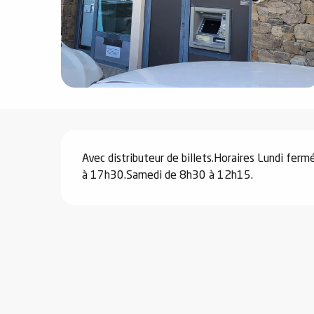
e
s
Description
e
Avec distributeur de billets.Horaires Lundi fe
à 17h30.Samedi de 8h30 à 12h15.