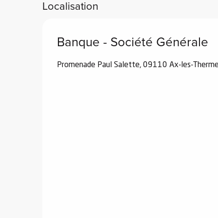
Localisation
Banque - Société Générale
vités
Promenade Paul Salette, 09110 Ax-les-Therm
r
es
in -
re
nnée
ue
tes
 -
e
ue