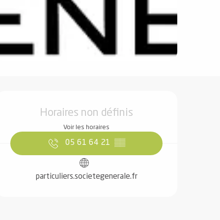
Ouverture et coordonnées
Horaires non définis
Voir les horaires
05 61 64 21
▒▒
particuliers.societegenerale.fr