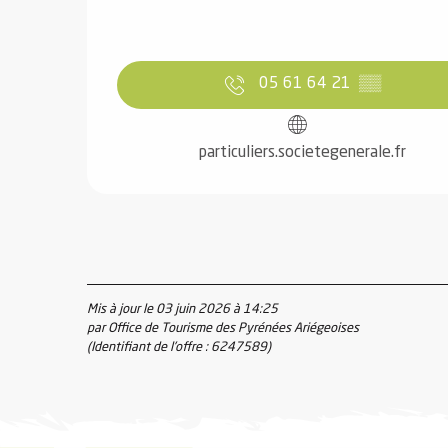
05 61 64 21
▒▒
 de
particuliers.societegenerale.fr
au et
gnie
e et
ions
 de
Mis à jour le 03 juin 2026 à 14:25
par Office de Tourisme des Pyrénées Ariégeoises
ub-
(Identifiant de l'offre :
6247589
)
Snow
ies