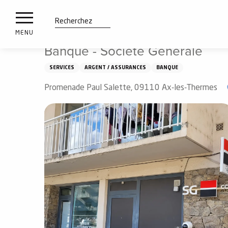
es
Aller
Accueil
Banque - Société Générale
ux
au
contenu
tions
Recherche
MENU
principal
Banque - Société Générale
n
SERVICES
ARGENT / ASSURANCES
BANQUE
ements
irs
Promenade Paul Salette, 09110 Ax-les-Thermes