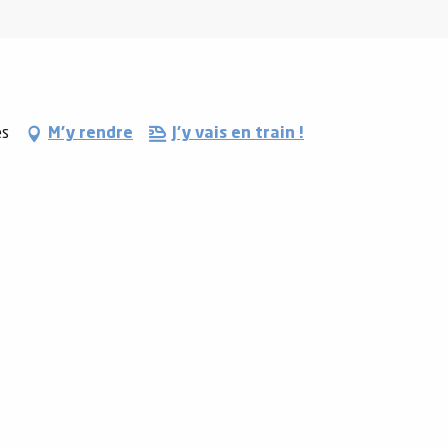
es
M'y rendre
J'y vais en train !