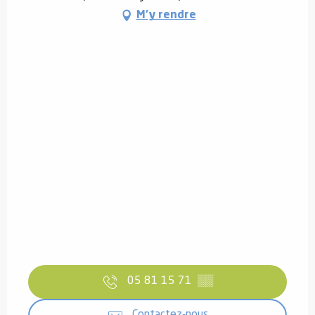
M'y rendre
05 81 15 71
▒▒