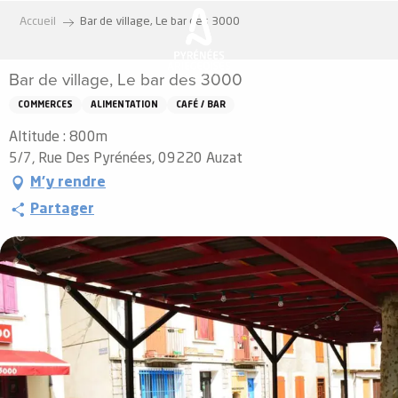
Aller
Accueil
Bar de village, Le bar des 3000
au
contenu
Bar de village, Le bar des 3000
principal
COMMERCES
ALIMENTATION
CAFÉ / BAR
Altitude : 800m
5/7, Rue Des Pyrénées, 09220 Auzat
M'y rendre
Partager