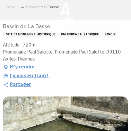
Aller
Accueil
Bassin de La Basse
au
contenu
Bassin de La Basse
principal
SITE ET MONUMENT HISTORIQUE
PATRIMOINE HISTORIQUE
LAVOIR
Altitude : 720m
Promenade Paul Salette, Promenade Paul Salette, 09110
Ax-les-Thermes
M'y rendre
J'y vais en train !
Partager