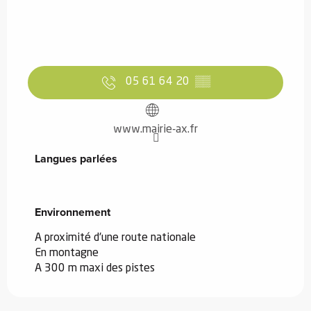
05 61 64 20
▒▒
www.mairie-ax.fr
Langues parlées
Langues parlées
Environnement
Environnement
A proximité d'une route nationale
En montagne
A 300 m maxi des pistes