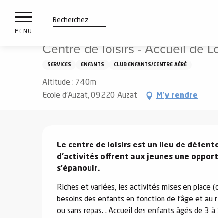
es
Aller
Accueil
Centre de loisirs - Accueil de Loisirs Sans Héber
ux
au
contenu
tions
Recherche
MENU
principal
Centre de loisirs - Accueil de
n
SERVICES
ENFANTS
CLUB ENFANTS/CENTRE AÉRÉ
ements
irs
Altitude : 740m
Ecole d'Auzat, 09220 Auzat
M'y rendre
Description
Le centre de loisirs est un lieu de détent
d’activités offrent aux jeunes une oppor
s’épanouir.
Riches et variées, les activités mises en place (c
besoins des enfants en fonction de l’âge et au r
ou sans repas. . Accueil des enfants âgés de 3 à 1