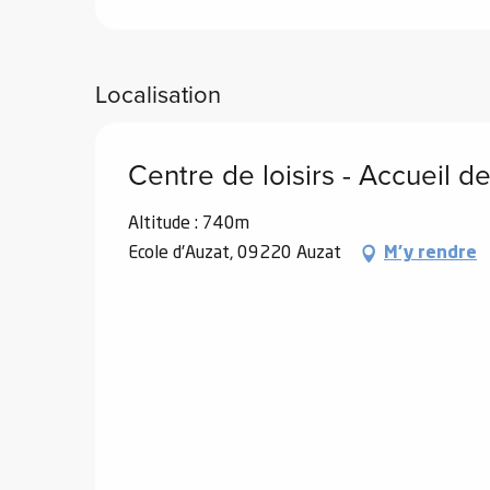
Localisation
vités
Centre de loisirs - Accueil
r
Altitude : 740m
es
Ecole d'Auzat, 09220 Auzat
M'y rendre
in -
re
nnée
ue
tes
 -
e
ue