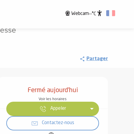
Webcam
--°C
Accessibili
nesse
Partager
Ouverture et coordonnées
Fermé aujourd'hui
Voir les horaires
Appeler
Contactez-nous