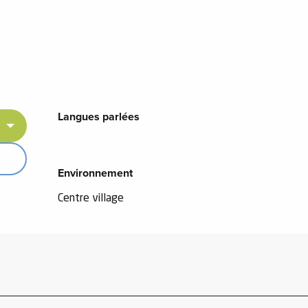
Langues parlées
Langues parlées
Environnement
Environnement
Centre village