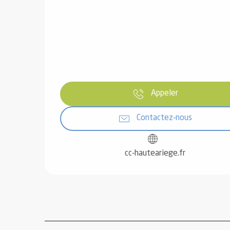
 de
au et
Appeler
gnie
e et
Contactez-nous
ions
 de
cc-hauteariege.fr
ub-
Snow
ies