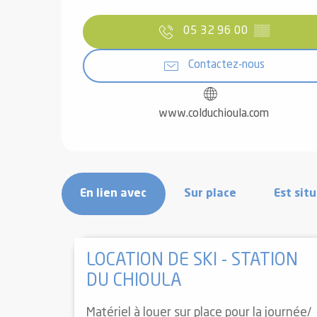
05 32 96 00
▒▒
el
Contactez-nous
orts
es
ns
www.colduchioula.com
En lien avec
Sur place
Est situ
LOCATION DE SKI - STATION
DU CHIOULA
Matériel à louer sur place pour la journée/