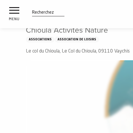
es
Aller
Accueil
Chioula Activités Nature
ux
au
contenu
tions
Recherche
MENU
principal
Chioula Activités Nature
n
ASSOCIATIONS
ASSOCIATION DE LOISIRS
ements
irs
Le col du Chioula, Le Col du Chioula, 09110 Vaychis