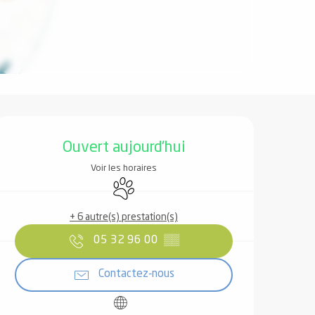
Ouverture et coordonnées
Ouvert aujourd'hui
Voir les horaires
Animaux acceptés
+ 6 autre(s) prestation(s)
05 32 96 00
▒▒
Contactez-nous