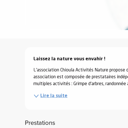
e
s
Description
e
Laissez la nature vous envahir !
L'association Chioula Activités Nature propose d
association est composée de prestataires indép
multiples activités : Grimpe d'arbres, randonné
Lire la suite
Prestations