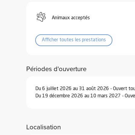
Animaux acceptés
Afficher toutes les prestations
vités
r
es
Périodes d'ouverture
in -
re
nnée
Du 6 juillet 2026 au 31 août 2026 - Ouvert tous
Du 19 décembre 2026 au 10 mars 2027 - Ouvert
ue
tes
 -
e
Localisation
ue