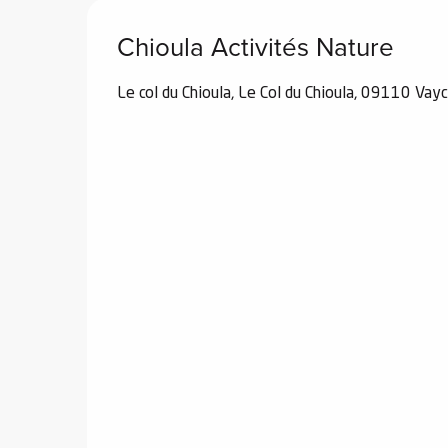
Chioula Activités Nature
Le col du Chioula, Le Col du Chioula, 09110 Vayc
 de
au et
gnie
e et
ions
 de
ub-
Snow
ies