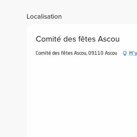
Localisation
e
s
Comité des fêtes Ascou
Comité des fêtes Ascou, 09110 Ascou
M'y
e