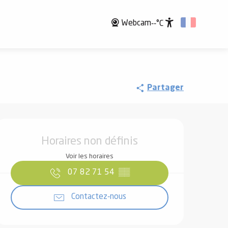
Webcam
--°C
Accessibili
Partager
Ouverture et coordonnées
Horaires non définis
Voir les horaires
07 82 71 54
▒▒
Contactez-nous