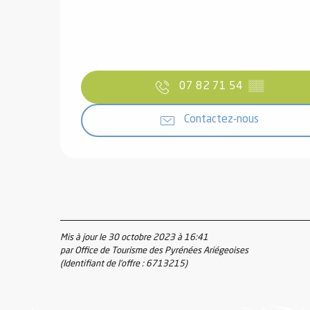
07 82 71 54
▒▒
vités
Contactez-nous
r
es
in -
re
nnée
ue
Mis à jour le 30 octobre 2023 à 16:41
tes
par Office de Tourisme des Pyrénées Ariégeoises
(Identifiant de l'offre :
6713215
)
 -
e
ue