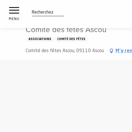
es
Aller
Accueil
Comité des fêtes Ascou
ux
au
contenu
tions
Recherche
MENU
principal
Comité des fêtes Ascou
n
ASSOCIATIONS
COMITÉ DES FÊTES
ements
irs
Comité des fêtes Ascou, 09110 Ascou
M'y re