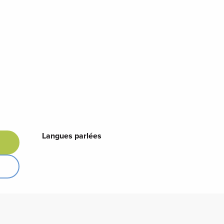
Langues parlées
Langues parlées