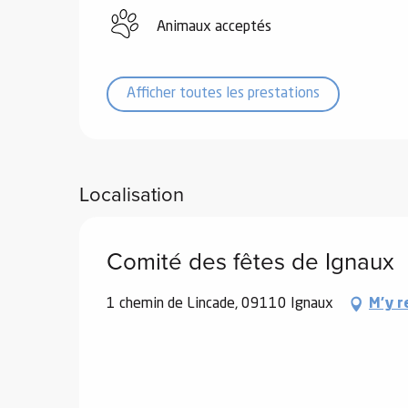
Animaux acceptés
Afficher toutes les prestations
vités
r
Localisation
es
in -
re
Comité des fêtes de Ignaux
nnée
ue
1 chemin de Lincade, 09110 Ignaux
M'y r
tes
 -
e
ue