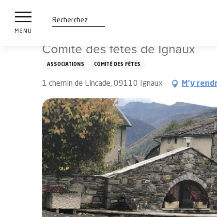
es
Aller
Accueil
Comité des fêtes de Ignaux
ux
au
contenu
tions
Recherche
MENU
principal
Comité des fêtes de Ignaux
n
ASSOCIATIONS
COMITÉ DES FÊTES
ements
irs
1 chemin de Lincade, 09110 Ignaux
M'y rend