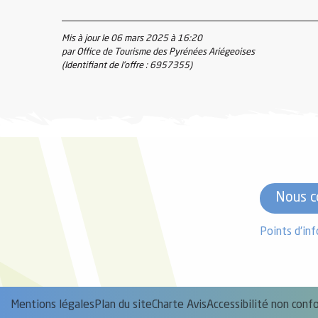
Mis à jour le 06 mars 2025 à 16:20
el
par Office de Tourisme des Pyrénées Ariégeoises
(Identifiant de l'offre :
6957355
)
orts
es
ns
Nous c
Points d'in
Mentions légales
Plan du site
Charte Avis
Accessibilité non con