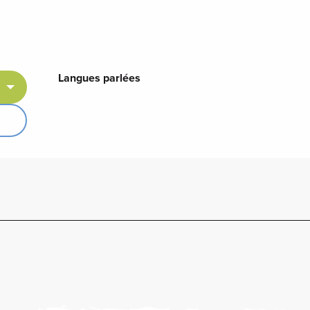
Langues parlées
Langues parlées