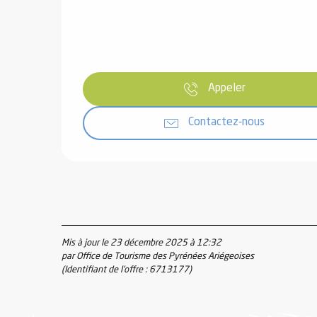
Appeler
vités
Contactez-nous
r
es
in -
re
nnée
ue
Mis à jour le 23 décembre 2025 à 12:32
tes
par Office de Tourisme des Pyrénées Ariégeoises
(Identifiant de l'offre :
6713177
)
 -
e
ue