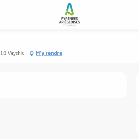
110 Vaychis
M'y rendre