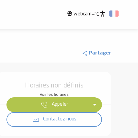
Webcam
--°C
Accessibili
Partager
Ouverture et coordonnées
Horaires non définis
Voir les horaires
Appeler
Contactez-nous