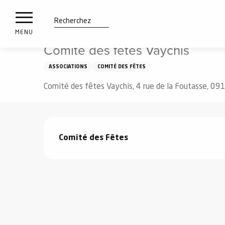
es
Aller
Accueil
Comité des fêtes Vaychis
ux
au
contenu
tions
Recherche
MENU
principal
Comité des fêtes Vaychis
n
ASSOCIATIONS
COMITÉ DES FÊTES
ements
irs
Comité des fêtes Vaychis, 4 rue de la Foutasse, 09
Description
Comité des Fêtes