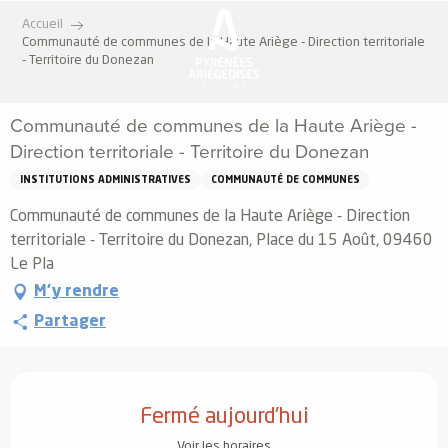
Aller
Accueil
au
Communauté de communes de la Haute Ariège - Direction territoriale
contenu
- Territoire du Donezan
principal
Communauté de communes de la Haute Ariège -
Direction territoriale - Territoire du Donezan
INSTITUTIONS ADMINISTRATIVES
COMMUNAUTÉ DE COMMUNES
Communauté de communes de la Haute Ariège - Direction
territoriale - Territoire du Donezan, Place du 15 Août, 09460
Le Pla
M'y rendre
Partager
Ouverture et coordonnées
Fermé aujourd'hui
Voir les horaires