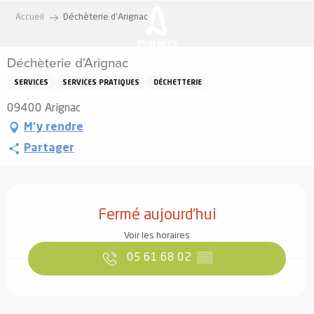
Aller
Accueil
Déchèterie d'Arignac
au
contenu
Déchèterie d'Arignac
principal
SERVICES
SERVICES PRATIQUES
DÉCHETTERIE
09400 Arignac
M'y rendre
Partager
Ouverture et coordonnées
Fermé aujourd'hui
Voir les horaires
05 61 68 02
▒▒