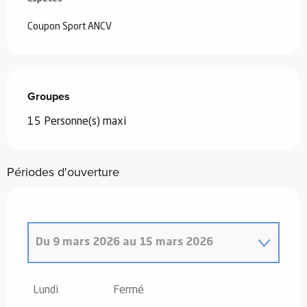
Coupon Sport ANCV
Groupes
Groupes
15 Personne(s) maxi
Périodes d'ouverture
Du
9 mars 2026
au
15 mars 2026
Du
1 janvier 2026
au
4 janvier 2026
Lundi
Fermé