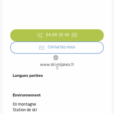
04 68 20 40
▒▒
Contactez-nous
www.ski-mijanes.fr
Langues parlées
Langues parlées
Environnement
Environnement
En montagne
Station de ski