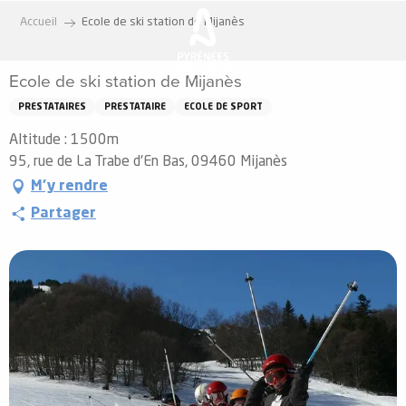
Aller
Accueil
Ecole de ski station de Mijanès
au
contenu
Ecole de ski station de Mijanès
principal
PRESTATAIRES
PRESTATAIRE
ECOLE DE SPORT
Altitude : 1500m
95, rue de La Trabe d'En Bas, 09460 Mijanès
M'y rendre
Partager