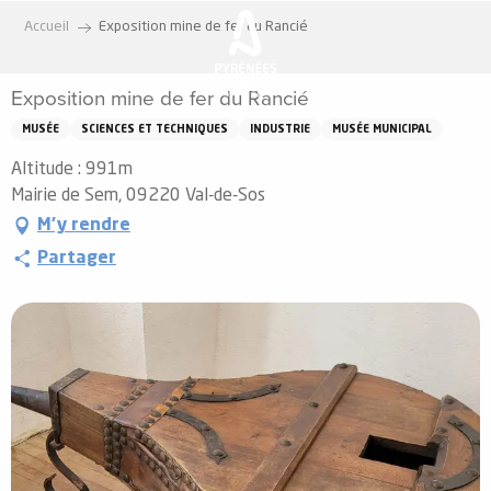
Aller
Accueil
Exposition mine de fer du Rancié
au
contenu
Exposition mine de fer du Rancié
principal
MUSÉE
SCIENCES ET TECHNIQUES
INDUSTRIE
MUSÉE MUNICIPAL
Altitude : 991m
Mairie de Sem, 09220 Val-de-Sos
M'y rendre
Partager