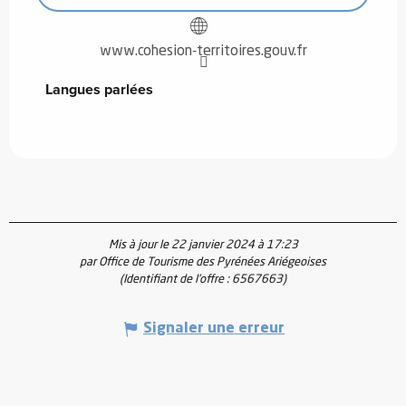
www.cohesion-territoires.gouv.fr
Langues parlées
Langues parlées
Mis à jour le 22 janvier 2024 à 17:23
par Office de Tourisme des Pyrénées Ariégeoises
(Identifiant de l'offre :
6567663
)
Signaler une erreur