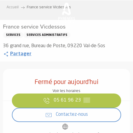
Aller
Accueil
France service Vicdessos
au
contenu
France service Vicdessos
principal
SERVICES
SERVICES ADMINISTRATIFS
36 grand rue, Bureau de Poste, 09220 Val-de-Sos
Partager
Ouverture et coordonnées
Fermé pour aujourd'hui
Voir les horaires
05 61 96 23
▒▒
Contactez-nous