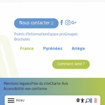
Nous contacter
Points d'information
Espace pro
Groupes
Brochures
France
Pyrénées
Ariège
Comment venir ?
Mentions légales
Plan du site
Charte Avis
Accessibilité non conforme
MENU