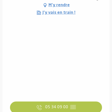
M'y rendre
J'y vais en train !
05 34 09 00
▒▒