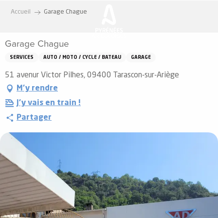
Aller
Accueil
Garage Chague
au
contenu
Garage Chague
principal
SERVICES
AUTO / MOTO / CYCLE / BATEAU
GARAGE
51 avenur Victor Pilhes, 09400 Tarascon-sur-Ariège
M'y rendre
J'y vais en train !
Partager