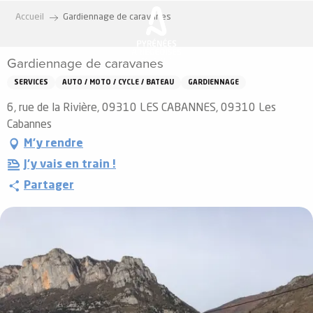
Aller
Accueil
Gardiennage de caravanes
au
contenu
Gardiennage de caravanes
principal
SERVICES
AUTO / MOTO / CYCLE / BATEAU
GARDIENNAGE
6, rue de la Rivière, 09310 LES CABANNES, 09310 Les
Cabannes
M'y rendre
J'y vais en train !
Partager