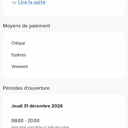
Lire la suite
Moyens de paiement
Chèque
Espèces
Virement
Périodes d'ouverture
Jeudi 31 décembre 2026
Jeudi 31 décembre 2026
08:00 - 20:00
Horaire variable si nécessaire.