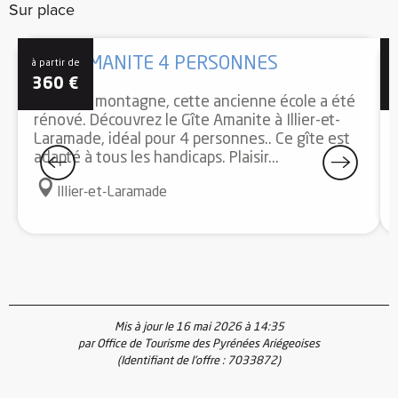
Sur place
GÎTE AMANITE 4 PERSONNES
à partir de
à
360
€
Situé en montagne, cette ancienne école a été
rénové. Découvrez le Gîte Amanite à Illier-et-
Laramade, idéal pour 4 personnes.. Ce gîte est
adapté à tous les handicaps. Plaisir...
Illier-et-Laramade
Mis à jour le 16 mai 2026 à 14:35
par Office de Tourisme des Pyrénées Ariégeoises
(Identifiant de l'offre :
7033872
)