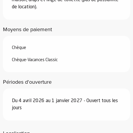
Du
26 septembre 2026
au
18
décembre 2026
de location).
Du
19 décembre 2026
au
1 janvier
2027
Moyens de paiement
Chèque
Chèque-Vacances Classic
Périodes d'ouverture
Du 4 avril 2026 au 1 janvier 2027 - Ouvert tous les
jours