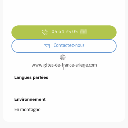
05 64 25 05
▒▒
Contactez-nous
www.gites-de-france-ariege.com
Langues parlées
Langues parlées
Environnement
Environnement
En montagne