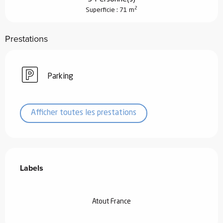
2
Superficie : 71 m
Prestations
Parking
Afficher toutes les prestations
Offres de prestations
Labels
Labels
Atout France