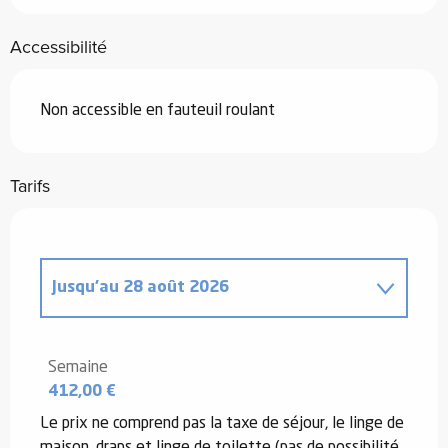
Accessibilité
Non accessible en fauteuil roulant
Tarifs
Jusqu'au
28 août 2026
Du
4 avril 2026
au
3 juillet 2026
Semaine
412,00 €
Du
29 août 2026
au
25 septembre
2026
Le prix ne comprend pas la taxe de séjour, le linge de
maison, draps et linge de toilette (pas de possibilité