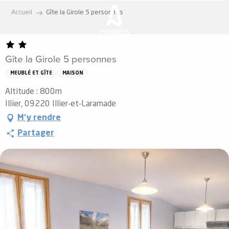
Aller
Accueil
Gîte la Girole 5 personnes
au
contenu
principal
Gîte la Girole 5 personnes
MEUBLÉ ET GÎTE
MAISON
Altitude : 800m
Illier, 09220 Illier-et-Laramade
M'y rendre
Partager