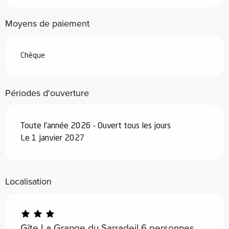
Du
4 avril 2026
au
3 juillet 2026
Moyens de paiement
Du
29 août 2026
au
25 septembre
2026
Chèque
Du
26 septembre 2026
au
18
décembre 2026
Périodes d'ouverture
Du
19 décembre 2026
au
1 janvier
2027
Toute l'année 2026 - Ouvert tous les jours
Le 1 janvier 2027
Localisation
Gîte La Grange du Sarradeil 6 personnes