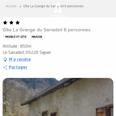
Aller
Accueil
Gîte La Grange du Sarradeil 6 personnes
au
contenu
principal
Gîte La Grange du Sarradeil 6 personnes
MEUBLÉ ET GÎTE
MAISON
Altitude : 850m
Le Sarradeil, 09220 Siguer
M'y rendre
Partager