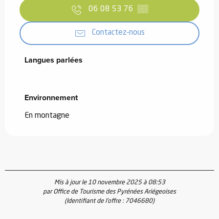
06 08 53 76
▒▒
Contactez-nous
Langues parlées
Langues parlées
Environnement
Environnement
En montagne
Mis à jour le 10 novembre 2025 à 08:53
par Office de Tourisme des Pyrénées Ariégeoises
(Identifiant de l'offre :
7046680
)