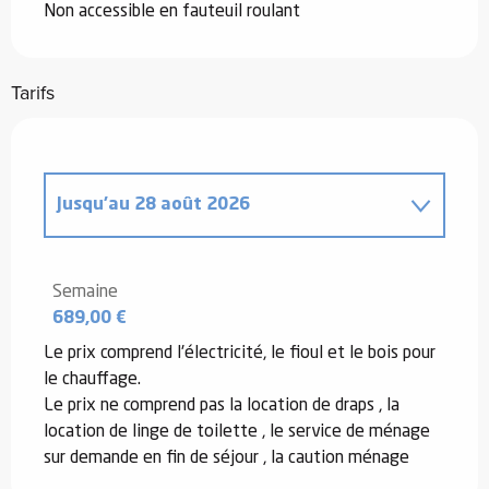
Non accessible en fauteuil roulant
Tarifs
Jusqu'au
28 août 2026
Du
20 décembre 2025
au
2 janvier
2026
Semaine
689,00 €
Du
3 janvier 2026
au
6 février 2026
Le prix comprend l'électricité, le fioul et le bois pour
le chauffage.
Du
7 février 2026
au
6 mars 2026
Le prix ne comprend pas la location de draps , la
location de linge de toilette , le service de ménage
sur demande en fin de séjour , la caution ménage
Du
7 mars 2026
au
3 avril 2026