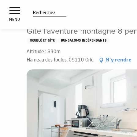
es
Aller
Accueil
Gîte l'aventure montagne 8 personnes
ux
au
contenu
tions
Recherche
MENU
principal
Gîte l'aventure montagne 8 pe
n
MEUBLÉ ET GÎTE
BUNGALOWS INDÉPENDANTS
ements
irs
Altitude : 830m
Hameau des Ioules, 09110 Orlu
M'y rendre