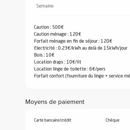
Semaine
Du
18 mai 2026
au
22 mai 2026
Caution : 500€
Du
23 mai 2026
au
25 mai 2026
Caution ménage : 120€
Forfait ménage en fin de séjour : 120€
Du
26 mai 2026
au
3 juillet 2026
Electricité : 0.23€/kWh au delà de 15kWh/jour
Bois : 10€
Du
1 septembre 2026
au
16 octobre 20
Location draps : 10€/lit
Location linge de toilette : 6€/pers
Forfait confort (fourniture du linge + service 
Du
17 octobre 2026
au
1 novembre 202
Du
2 novembre 2026
au
18 décembre 2
Moyens de paiement
Du
19 décembre 2026
au
3 janvier 2027
Carte bancaire/crédit
Chèque