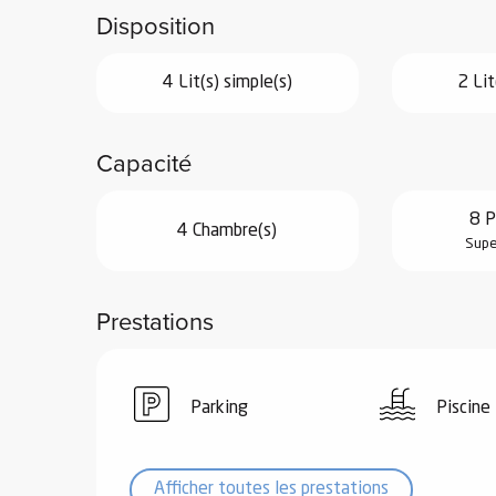
Disposition
4 Lit(s) simple(s)
2 Lit
vités
Capacité
r
8 P
4 Chambre(s)
es
Supe
in -
re
nnée
Prestations
ue
tes
Parking
Piscine
 -
e
ue
Afficher toutes les prestations