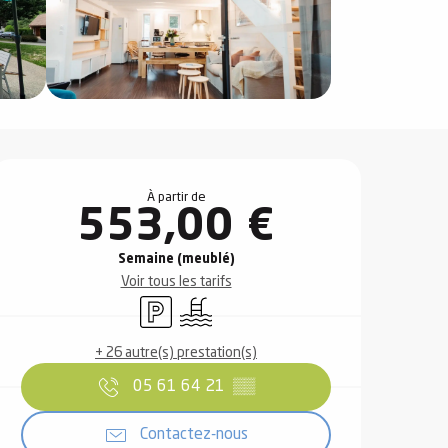
Ouverture et coordonnées
À partir de
553,00 €
Semaine (meublé)
Voir tous les tarifs
Parking
Piscine
+ 26 autre(s) prestation(s)
05 61 64 21
▒▒
Contactez-nous