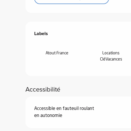
Offres de prestations
Labels
Labels
 de
au et
gnie
Atout France
Locations
CléVacances
e et
ions
 de
Accessibilité
ub-
Accessible en fauteuil roulant
Snow
en autonomie
ies