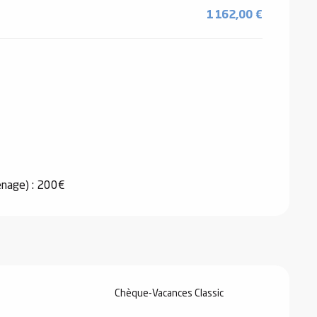
1 162,00 €
26
ménage) : 200€
6
026
Chèque-Vacances Classic