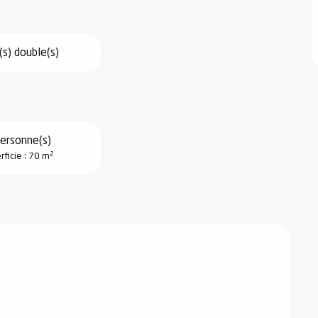
(s) double(s)
ersonne(s)
2
rficie : 70 m