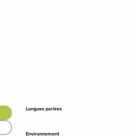
Langues parlées
Langues parlées
Environnement
Environnement