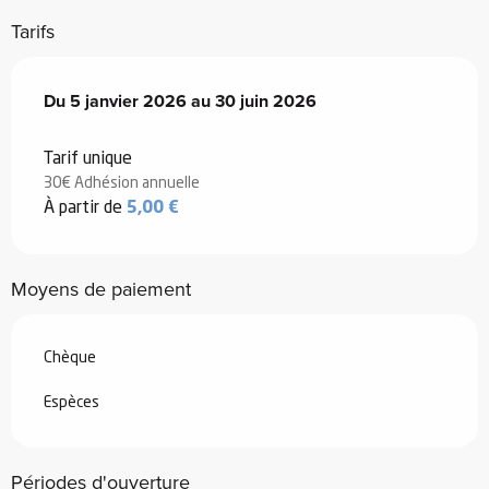
Tarifs
Du
Du
5 janvier 2026
5 janvier 2026
au
au
30 juin 2026
30 juin 2026
Tarif unique
30€ Adhésion annuelle
À partir de
5,00 €
Moyens de paiement
Chèque
Espèces
Périodes d'ouverture