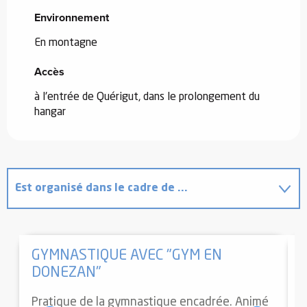
Environnement
Environnement
En montagne
Accès
Accès
à l'entrée de Quérigut, dans le prolongement du
hangar
Est organisé dans le cadre de ...
Programme l'animation...
GYMNASTIQUE AVEC "GYM EN
DONEZAN"
P
a
Pratique de la gymnastique encadrée. Animé