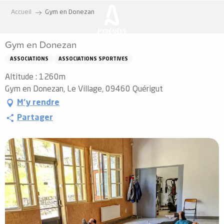
Aller
Accueil
Gym en Donezan
au
contenu
Gym en Donezan
principal
ASSOCIATIONS
ASSOCIATIONS SPORTIVES
Altitude : 1260m
Gym en Donezan, Le Village, 09460 Quérigut
M'y rendre
Partager