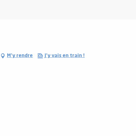
M'y rendre
J'y vais en train !