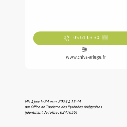
05 61 03 30
▒▒
 de
au et
gnie
www.chiva-ariege.fr
e et
ions
 de
ub-
Mis à jour le 24 mars 2023 à 15:44
par Office de Tourisme des Pyrénées Ariégeoises
Snow
(Identifiant de l'offre :
6247655
)
ies