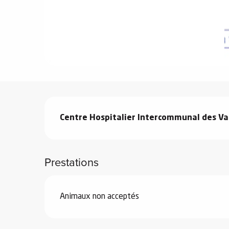
e
s
Description
e
Centre Hospitalier Intercommunal des Val
Prestations
Animaux non acceptés