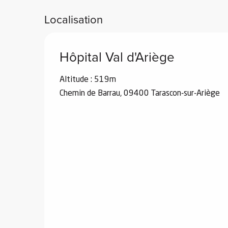
Localisation
Hôpital Val d'Ariège
vités
Altitude : 519m
r
Chemin de Barrau, 09400 Tarascon-sur-Ariège
es
in -
re
nnée
ue
tes
 -
e
ue