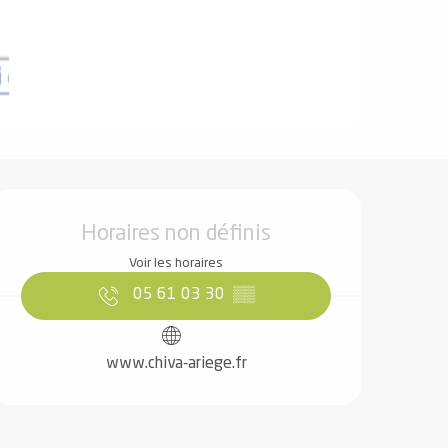
Ouverture et coordonnées
Horaires non définis
Voir les horaires
05 61 03 30
▒▒
www.chiva-ariege.fr