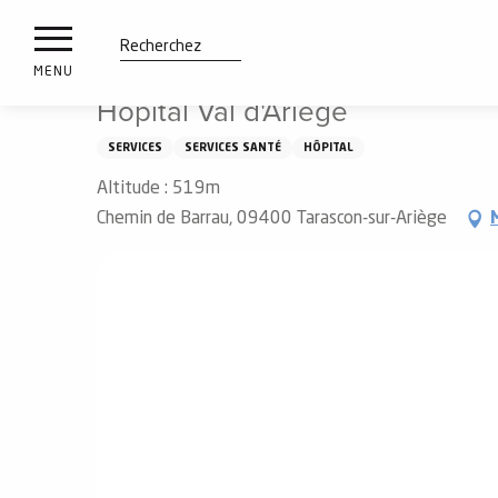
es
Aller
Accueil
Hôpital Val d'Ariège
ux
au
contenu
tions
Recherche
MENU
principal
Hôpital Val d'Ariège
n
SERVICES
SERVICES SANTÉ
HÔPITAL
ements
irs
Altitude : 519m
Chemin de Barrau, 09400 Tarascon-sur-Ariège