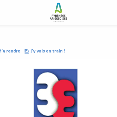
M'y rendre
J'y vais en train !