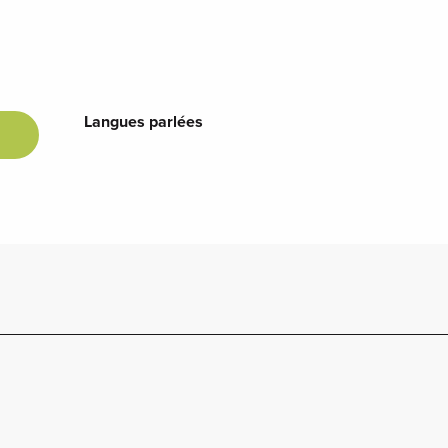
Langues parlées
Langues parlées