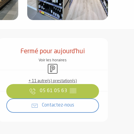
Ouverture et coordonnées
Fermé pour aujourd'hui
Voir les horaires
Parking
+ 11 autre(s) prestation(s)
05 61 05 63
▒▒
Contactez-nous