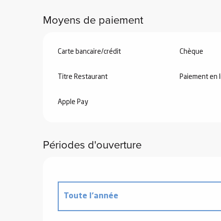
Moyens de paiement
Carte bancaire/crédit
Chèque
 de
Titre Restaurant
Paiement en l
au et
gnie
Apple Pay
e et
ions
Périodes d'ouverture
 de
ub-
Snow
Toute l'année
ies