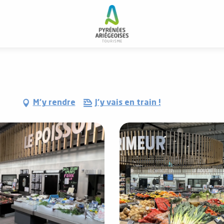
M'y rendre
J'y vais en train !