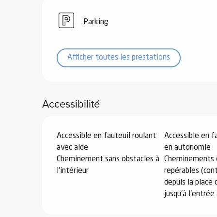
Parking
Afficher toutes les prestations
vités
r
Accessibilité
es
in -
re
nnée
Accessible en fauteuil roulant
Accessible en f
avec aide
en autonomie
Cheminement sans obstacles à
Cheminements e
ue
l'intérieur
repérables (cont
tes
depuis la place
 -
jusqu'à l'entrée
e
ue