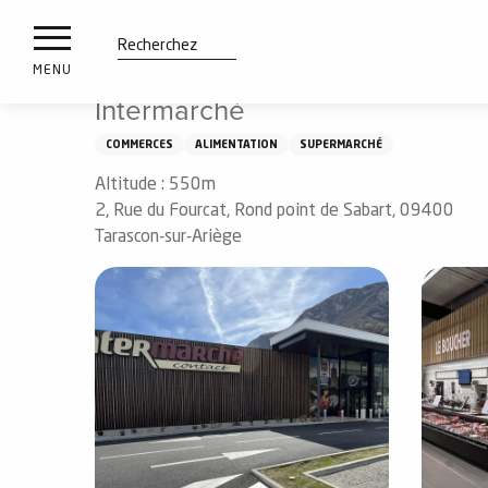
es
Aller
Accueil
Intermarché
ux
au
contenu
tions
Recherche
MENU
principal
Intermarché
n
COMMERCES
ALIMENTATION
SUPERMARCHÉ
ements
irs
Altitude : 550m
2, Rue du Fourcat, Rond point de Sabart, 09400
Tarascon-sur-Ariège