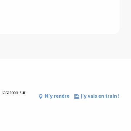
 Tarascon-sur-
M'y rendre
J'y vais en train !