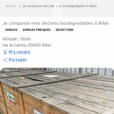
Aller
Accueil
Je composte mes déchets biodégradables à Alliat
au
contenu
Je composte mes déchets biodégradables à Alliat
principal
SERVICES
SERVICES PRATIQUES
DÉCHETTERIE
Altitude : 560m
rue du Cantou, 09400 Alliat
M'y rendre
Partager