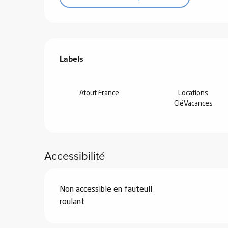
Offres de prestations
Labels
Labels
 de
au et
gnie
Atout France
Locations
CléVacances
e et
ions
 de
Accessibilité
ub-
Non accessible en fauteuil
Snow
roulant
ies