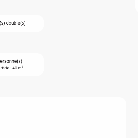
(s) double(s)
ersonne(s)
2
rficie : 40 m