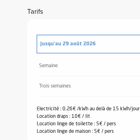
Tarifs
el
orts
es
Jusqu'au
29 août 2026
ns
Du
20 décembre 2025
au
2 janvier 2026
Semaine
Du
3 janvier 2026
au
6 février 2026
Trois semaines
Du
7 février 2026
au
6 mars 2026
Electricité : 0.26€ /kWh au delà de 15 kWh/jour
Location draps : 10€ / lit
Du
7 mars 2026
au
3 avril 2026
Location linge de toilette : 5€ / pers
Location linge de maison : 5€ / pers
Du
4 avril 2026
au
2 mai 2026