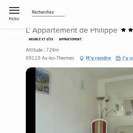
es
Aller
Accueil
L' Appartement de Philippe
ux
au
contenu
tions
Recherche
MENU
principal
L' Appartement de Philippe
n
MEUBLÉ ET GÎTE
APPARTEMENT
ements
irs
Altitude : 724m
09110 Ax-les-Thermes
M'y rendre
J'y v