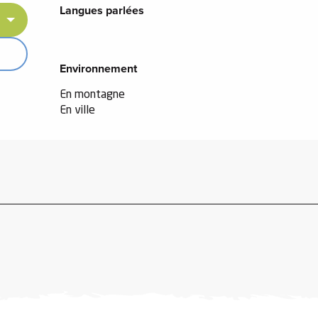
Langues parlées
Langues parlées
Environnement
Environnement
En montagne
En ville