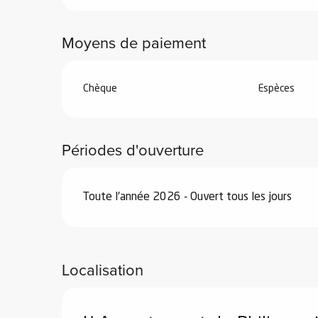
Du
3 mai 2026
au
29 mai 2026
Moyens de paiement
Du
30 mai 2026
au
3 juillet 2026
Chèque
Espèces
Du
30 août 2026
au
25 septembre 2026
Périodes d'ouverture
Du
26 septembre 2026
au
18 décembre
Du
19 décembre 2026
au
2 janvier 2027
Toute l'année 2026 - Ouvert tous les jours
Localisation