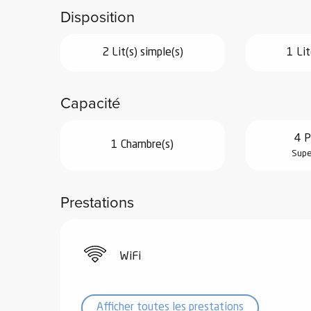
Disposition
2 Lit(s) simple(s)
1 Lit
vités
Capacité
r
4 P
1 Chambre(s)
es
Supe
in -
re
nnée
Prestations
ue
tes
WiFi
 -
e
ue
Afficher toutes les prestations