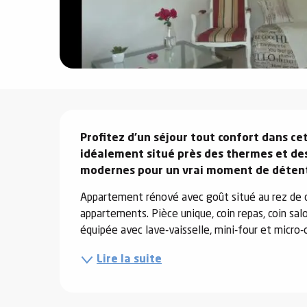
e
s
Description
e
Profitez d’un séjour tout confort dans cet
idéalement situé près des thermes et des 
modernes pour un vrai moment de déten
Appartement rénové avec goût situé au rez de 
appartements. Pièce unique, coin repas, coin salo
équipée avec lave-vaisselle, mini-four et micro-o
Lire la suite