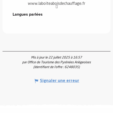
www.laboiteaboisdechauffage.fr
Langues parlées
Langues parlées
Mis à jour le 22 juillet 2025 à 16:57
par Office de Tourisme des Pyrénées Ariégeoises
(Identifiant de l'offre :
6248035
)
Signaler une erreur