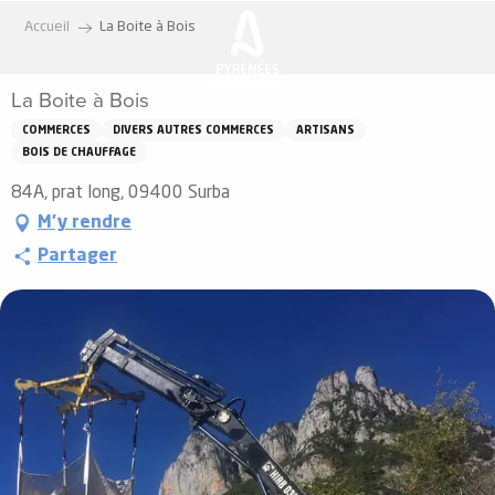
Aller
Accueil
La Boite à Bois
au
contenu
La Boite à Bois
principal
COMMERCES
DIVERS AUTRES COMMERCES
ARTISANS
BOIS DE CHAUFFAGE
84A, prat long, 09400 Surba
M'y rendre
Partager