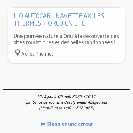
Se trouve au départ de...
LIO AUTOCAR - NAVETTE AX-LES-
Se trouve sur le parcours de...
THERMES > ORLU EN ÉTÉ
Une journée nature à Orlu à la découverte des
A dans son périmètre...
sites touristiques et des belles randonnées !
Ax-les-Thermes
Suggestion à proximité...
Est situé(e) dans...
Mis à jour le 06 août 2026 à 16:11
par Office de Tourisme des Pyrénées Ariégeoises
(Identifiant de l'offre :
6229485
)
Signaler une erreur