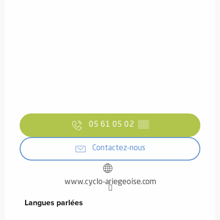
05 61 05 02
▒▒
Contactez-nous
www.cyclo-ariegeoise.com
Langues parlées
Langues parlées