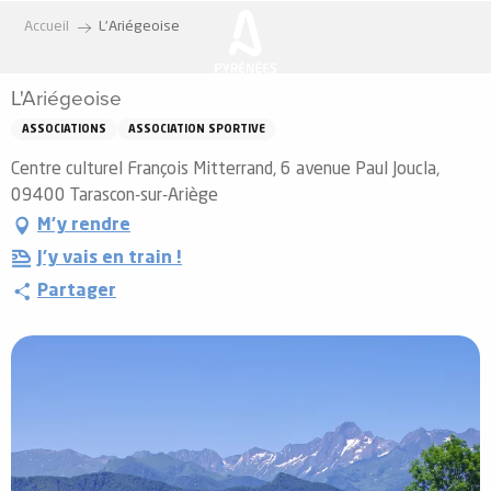
Aller
Accueil
L'Ariégeoise
au
contenu
L'Ariégeoise
principal
ASSOCIATIONS
ASSOCIATION SPORTIVE
Centre culturel François Mitterrand, 6 avenue Paul Joucla,
09400 Tarascon-sur-Ariège
M'y rendre
J'y vais en train !
Partager