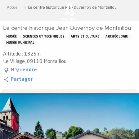
Aller
Accueil
Le centre historique Jean Duvernoy de Montaillou
au
contenu
Le centre historique Jean Duvernoy de Montaillou
principal
MUSÉE
SCIENCES ET TECHNIQUES
ARTS ET CULTURE
ARCHÉOLOGIE
MUSÉE MUNICIPAL
Altitude : 1325m
Le Village, 09110 Montaillou
M'y rendre
Partager