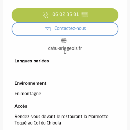
06 02 35 81
▒▒
Contactez-nous
dahu-ariegeois.fr
Langues parlées
Langues parlées
Environnement
Environnement
En montagne
Accès
Accès
Rendez-vous devant le restaurant la Marmotte
Toqué au Col du Chioula