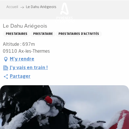
Aller
Accueil
Le Dahu Ariégeois
au
contenu
Le Dahu Ariégeois
principal
PRESTATAIRES
PRESTATAIRE
PRESTATAIRES D'ACTIVITÉS
Altitude : 697m
09110 Ax-les-Thermes
M'y rendre
J'y vais en train !
Partager