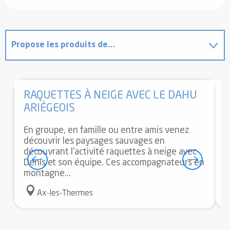
Propose les produits de...
Est situé(e) dans...
RAQUETTES À NEIGE AVEC LE DAHU
ARIÉGEOIS
P
t
En groupe, en famille ou entre amis venez
découvrir les paysages sauvages en
découvrant l'activité raquettes à neige avec
Denis et son équipe. Ces accompagnateurs en
montagne...
Ax-les-Thermes